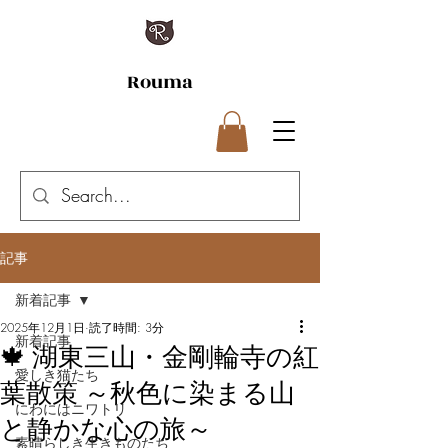
Rouma
記事
新着記事
2025年12月1日
読了時間: 3分
新着記事
🍁 湖東三山・金剛輪寺の紅
愛しき猫たち
葉散策 ～秋色に染まる山
にわにはニワトリ
と静かな心の旅～
素晴らしき生きものたち