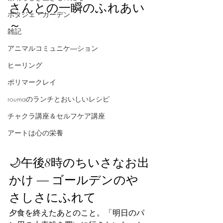
さんとの一瞬のふれあい
ポタジェ・ガーデン
～
雑記
アニマルコミュニケ―ション
ヒーリング
ポリマークレイ
roumaのランチとおいしいレシピ
チャクラ講座＆セルフケア講座
アートは心の栄養
🌙午後8時のちいさなお出
かけ ― ゴールデンのや
さしさにふれて
夕食を終えたあとのこと。「明日のパ