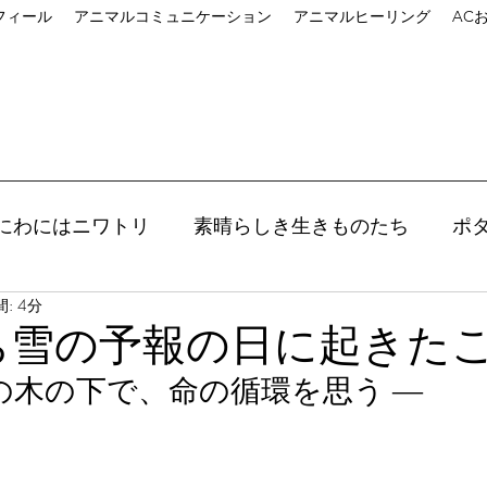
フィール
アニマルコミュニケーション
アニマルヒーリング
AC
にわにはニワトリ
素晴らしき生きものたち
ポ
: 4分
ン
ヒーリング
ポリマークレイ
roumaの
のち雪の予報の日に起きた
の木の下で、命の循環を思う ―
講座
アートは心の栄養