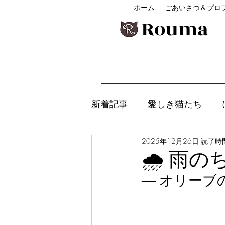
ホーム
ごあいさつ＆プロ
Rouma
新着記事
愛しき猫たち
2025年12月26日
読了時間
アニマルコミュニケ―ショ
🌧 雨
― オリーブ
チャクラ講座＆セルフケア