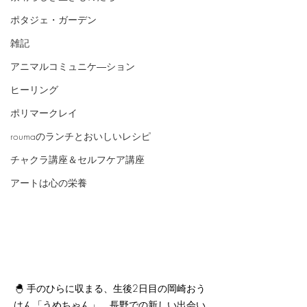
ポタジェ・ガーデン
雑記
アニマルコミュニケ―ション
ヒーリング
ポリマークレイ
roumaのランチとおいしいレシピ
チャクラ講座＆セルフケア講座
アートは心の栄養
🐣 手のひらに収まる、生後2日目の岡崎おう
はん「うめちゃん」。長野での新しい出会い