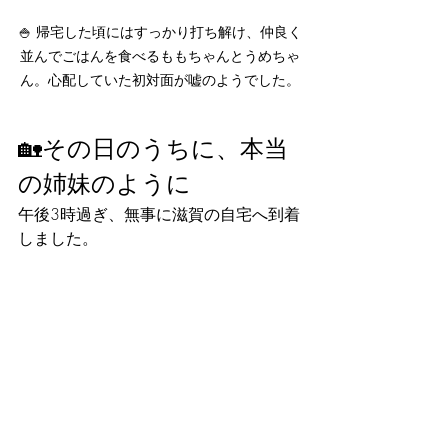
🍚 帰宅した頃にはすっかり打ち解け、仲良く
並んでごはんを食べるももちゃんとうめちゃ
ん。心配していた初対面が嘘のようでした。
🏡その日のうちに、本当
の姉妹のように
午後3時過ぎ、無事に滋賀の自宅へ到着
しました。
もう一度、小さな飼育ケースを外し、
ももちゃんとうめちゃんを一緒にして
みました。
すると、ももちゃんはもう警戒するこ
となく、うめちゃんが近づいても嫌が
りません。