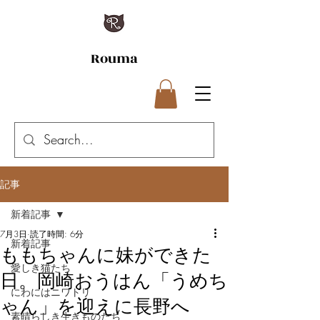
Rouma
記事
新着記事
7月3日
読了時間: 6分
新着記事
ももちゃんに妹ができた
愛しき猫たち
日。岡崎おうはん「うめち
にわにはニワトリ
ゃん」を迎えに長野へ
素晴らしき生きものたち