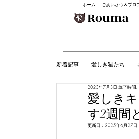
ホーム
ごあいさつ＆プロ
Rouma
新着記事
愛しき猫たち
2023年7月3日
読了時間: 
アニマルコミュニケ―ショ
愛しきキ
す2週間
チャクラ講座＆セルフケア
更新日：
2025年6月27日