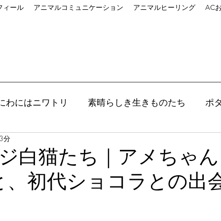
フィール
アニマルコミュニケーション
アニマルヒーリング
AC
にわにはニワトリ
素晴らしき生きものたち
ポ
3分
ン
ヒーリング
ポリマークレイ
roumaの
ジ白猫たち｜アメちゃん
と、初代ショコラとの出
講座
アートは心の栄養