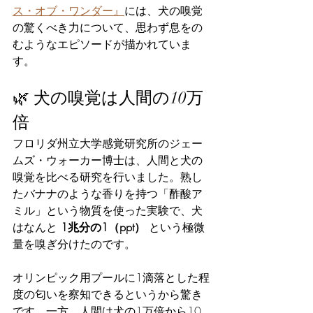
ス・オブ・ワンダー』
には、犬の嗅覚
の驚くべき力について、思わず息をの
むようなエピソードが描かれていま
す。
🌿 犬の嗅覚は人間の10万
倍
フロリダ州立大学感覚研究所のジェー
ムズ・ウォーカー博士は、人間と犬の
嗅覚を比べる研究を行いました。熟し
たバナナのような香りを持つ「酢酸ア
ミル」という物質を使った実験で、犬
はなんと 
1兆分の1（ppt）
 という極微
量を嗅ぎ分けたのです。
オリンピック用プールに1滴落とした程
度の匂いを察知できるというから驚き
です。一方、人間は犬の1万倍から10