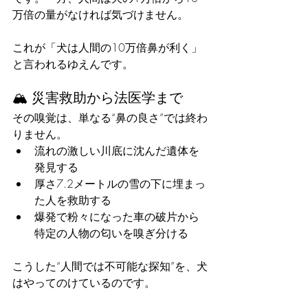
万倍の量がなければ気づけません。
これが「犬は人間の10万倍鼻が利く」
と言われるゆえんです。
🏔️ 災害救助から法医学まで
その嗅覚は、単なる“鼻の良さ”では終わ
りません。
流れの激しい川底に沈んだ遺体を
発見する
厚さ7.2メートルの雪の下に埋まっ
た人を救助する
爆発で粉々になった車の破片から
特定の人物の匂いを嗅ぎ分ける
こうした“人間では不可能な探知”を、犬
はやってのけているのです。