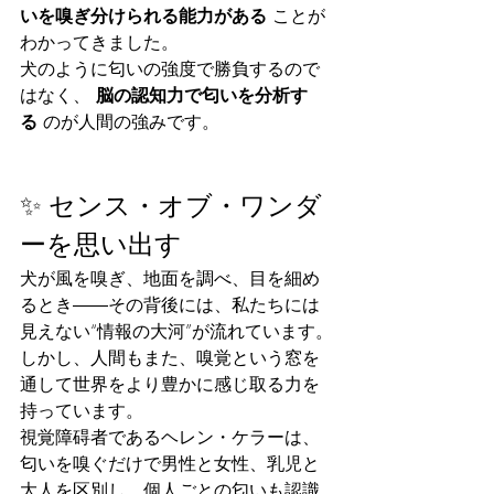
いを嗅ぎ分けられる能力がある
 ことが
わかってきました。
犬のように匂いの強度で勝負するので
はなく、 
脳の認知力で匂いを分析す
る
 のが人間の強みです。
✨ センス・オブ・ワンダ
ーを思い出す
犬が風を嗅ぎ、地面を調べ、目を細め
るとき――その背後には、私たちには
見えない“情報の大河”が流れています。
しかし、人間もまた、嗅覚という窓を
通して世界をより豊かに感じ取る力を
持っています。
視覚障碍者であるヘレン・ケラーは、
匂いを嗅ぐだけで男性と女性、乳児と
大人を区別し、個人ごとの匂いも認識