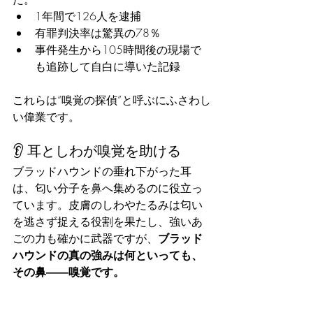
1年間で126人を逮捕
有罪判決率は驚異の78％
事件発生から105時間後の現場で
も追跡して自白に導いた記録
これらは“嗅覚の探偵”と呼ぶにふさわし
い偉業です。
👂 耳としわが嗅覚を助ける
ブラッドハウンドの垂れ下がった耳
は、匂い分子を鼻へ集めるのに役立っ
ています。皮膚のしわやたるみは匂い
を逃さず捉える役割を果たし、強いあ
ごの力も確かに武器ですが、
ブラッド
ハウンドの真の強みは何といっても、
その鼻――嗅覚です。