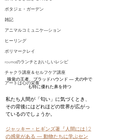
ポタジェ・ガーデン
雑記
アニマルコミュニケ―ション
ヒーリング
ポリマークレイ
roumaのランチとおいしいレシピ
チャクラ講座＆セルフケア講座
嗅覚の王者、ブラッドハウンド ― 犬の中で
アートは心の栄養
も特に優れた鼻を持つ
私たち人間が「匂い」に気づくとき、
その背後にはどれほどの世界が広がっ
ているのでしょうか。
ジャッキー・ヒギンズ著『人間には12
の感覚がある ― 動物たちに学ぶセン