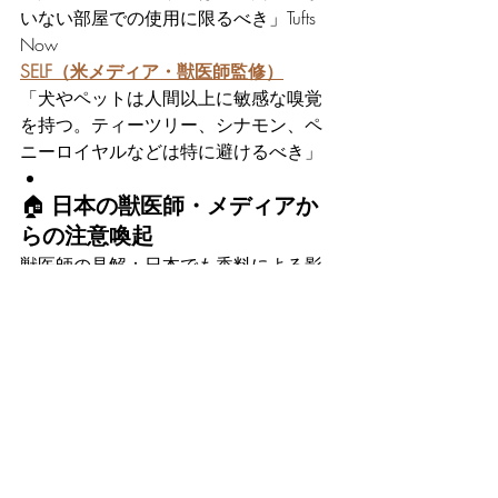
いない部屋での使用に限るべき」Tufts 
Now
SELF（米メディア・獣医師監修）
「犬やペットは人間以上に敏感な嗅覚
を持つ。ティーツリー、シナモン、ペ
ニーロイヤルなどは特に避けるべき」
🏠 
日本の獣医師・メディアか
らの注意喚起
獣医師の見解：日本でも香料による影
響への懸念が
オトナンサー（獣医師：増田国充氏）
香水やアロマ、芳香剤による香り成分
は、化学物質として犬の嗅細胞を刺激
し、化学物質過敏症（香害）につなが
る可能性があると指摘。「香りに慣れ
たから安心」という考えは誤解で、濃
度や使用頻度には注意が必要です。ま