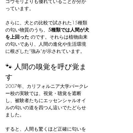
コウモリよりも優れていることが分か
っています。
さらに、犬との比較で試された15種類
の匂い物質のうち、
5種類では人間が犬
を上回った
 のです。それらは植物由来
の匂いであり、人間の進化や生活環境
に根ざした“強み”が示されています。
🐾 人間の嗅覚を呼び覚ま
す
2007年、カリフォルニア大学バークレ
ー校の実験では、視覚・聴覚を遮断
し、被験者たちにエッセンシャルオイ
ルの匂いの道を四つん這いでたどらせ
ました。
すると、人間も驚くほど正確に匂いを