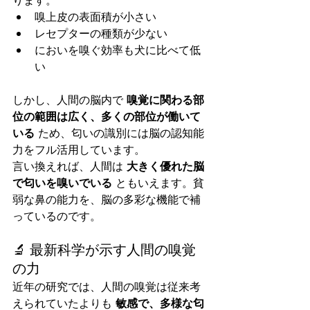
嗅上皮の表面積が小さい
レセプターの種類が少ない
においを嗅ぐ効率も犬に比べて低
い
しかし、人間の脳内で 
嗅覚に関わる部
位の範囲は広く、多くの部位が働いて
いる
 ため、匂いの識別には脳の認知能
力をフル活用しています。
言い換えれば、人間は 
大きく優れた脳
で匂いを嗅いでいる
 ともいえます。貧
弱な鼻の能力を、脳の多彩な機能で補
っているのです。
🔬 最新科学が示す人間の嗅覚
の力
近年の研究では、人間の嗅覚は従来考
えられていたよりも 
敏感で、多様な匂