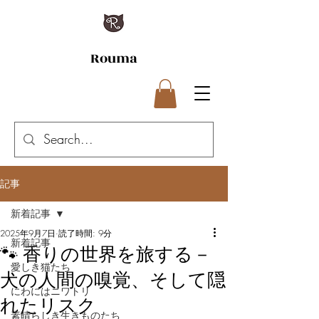
Rouma
記事
新着記事
2025年9月7日
読了時間: 9分
新着記事
🐾 香りの世界を旅する－
愛しき猫たち
犬の人間の嗅覚、そして隠
にわにはニワトリ
れたリスク
素晴らしき生きものたち