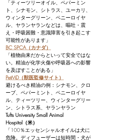
「ティーツリーオイル、ペパーミン
ト、シナモン、シトラス、ユーカリ、
ウィンターグリーン、ペニーロイヤ
ル、ヤランヤランなどは、嘔吐・震
え・呼吸困難・意識障害を引き起こす
可能性があります」
BC SPCA（カナダ）
「植物由来だからといって安全ではな
い。精油が化学火傷や呼吸器への影響
を及ぼすことがある」
PetMD（獣医監修サイト）
避けるべき精油の例：シナモン、クロ
ーブ、ペパーミント、ペニーロイヤ
ル、ティーツリー、ウィンターグリー
ン、シトラス系、ヤランヤラン
Tufts University Small Animal 
Hospital（米）
「100％エッセンシャルオイルは犬に
危険。ディフューザーは短時間・犬が