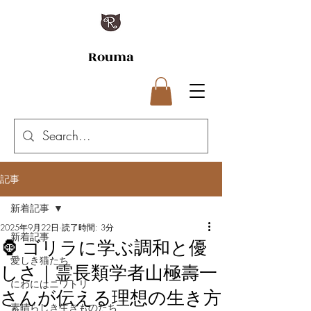
Rouma
記事
新着記事
2025年9月22日
読了時間: 3分
新着記事
🦍 ゴリラに学ぶ調和と優
愛しき猫たち
しさ｜霊長類学者山極壽一
にわにはニワトリ
さんが伝える理想の生き方
素晴らしき生きものたち