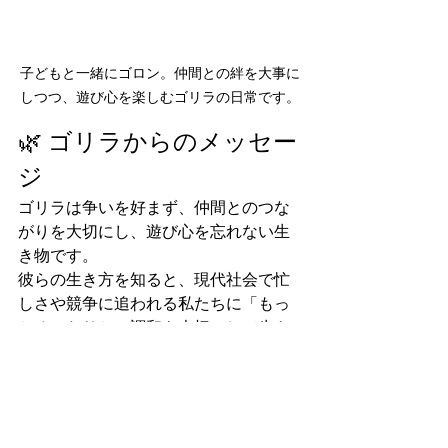
子どもと一緒にゴロン。仲間との絆を大事に
しつつ、遊び心を楽しむゴリラの日常です。
🌿 ゴリラからのメッセー
ジ
ゴリラは争いを好まず、仲間とのつな
がりを大切にし、遊び心を忘れない生
き物です。
彼らの生き方を知ると、現代社会で忙
しさや競争に追われる私たちに「もっ
とゆったりと、調和を大切にして生き
てもいいのでは？」という問いかけが
浮かんできます。
山極先生の著書
『人生で大事なことは
みんなゴリラから教わった』
では、ゴ