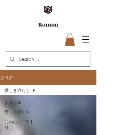
Rouma
ブログ
愛しき猫たち
新着記事
愛しき猫たち
にわにはニワト
リ