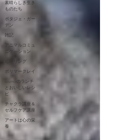
素晴らしき生き
ものたち
ポタジェ・ガー
デン
雑記
アニマルコミュ
ニケ―ション
ヒーリング
ポリマークレイ
roumaのランチ
とおいしいレシ
ピ
チャクラ講座＆
セルフケア講座
アートは心の栄
養